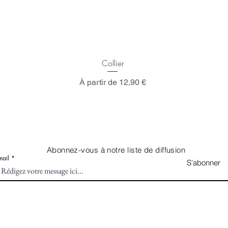
Aperçu rapide
Collier
Prix promotionnel
À partir de
12,90 €
Abonnez-vous à notre liste de diffusion
mail
S'abonner