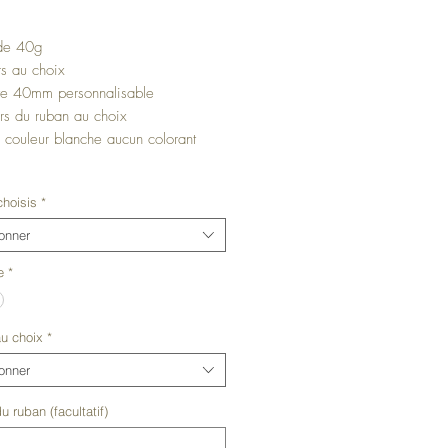
ix
de 40g
rs au choix
tte 40mm personnalisable
rs du ruban au choix
 couleur blanche aucun colorant
de soja 100% et parfum de Grasse
hoisis
*
s avez une demande particuliére
ionner
 étiquettes personnalisées ,
e
*
z pas a me contacter.
ugie personnalisée
au choix
*
ionner
u ruban (facultatif)