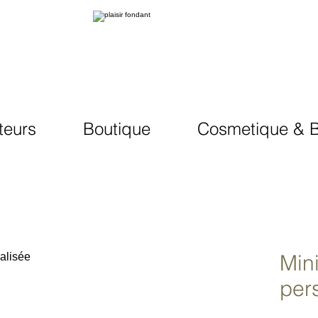
teurs
Boutique
Cosmetique & B
Min
per