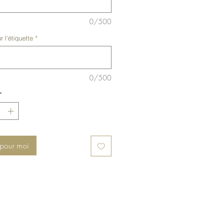
0/500
r l'étiquette
*
0/500
*
 pour moi