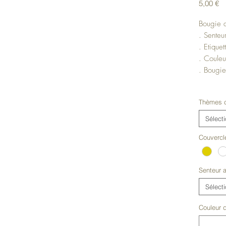
Pr
5,00 €
Bougie 
. Senteu
. Etique
. Couleu
. Bougie
En cire 
Thèmes c
* Si vou
Sélect
pour les
Couvercl
N'hésite
Mini bo
Senteur 
Sélect
Couleur d