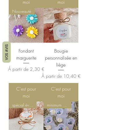
moi
moi
Nouveauté
VOS AVIS
Fondant
Bougie
marguerite
personnalisée en
liège
Prix promotionnel
À partir de
2,30 €
Prix promotionnel
À partir de
10,40 €
C'est pour
C'est pour
moi
moi
spécial événements
minimum 7 fondants