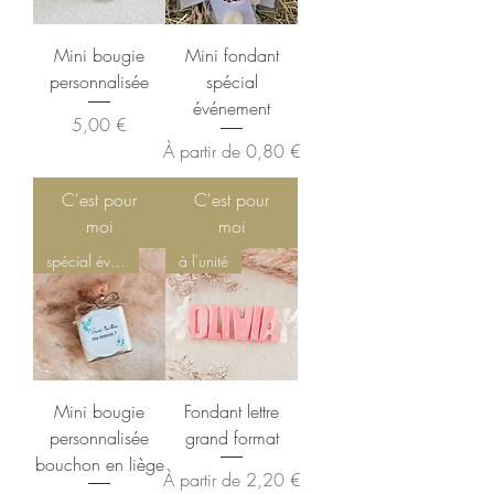
Mini bougie
Mini fondant
personnalisée
spécial
événement
Prix
5,00 €
Prix promotionnel
À partir de
0,80 €
C'est pour
C'est pour
moi
moi
spécial événements
à l'unité
Mini bougie
Fondant lettre
personnalisée
grand format
bouchon en liège
Prix promotionnel
À partir de
2,20 €