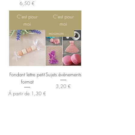
Prix
6,50 €
C'est pour
C'est pour
moi
moi
minimum 7 fondants
Fondant lettre petit
Sujets évènements
format
Prix
3,20 €
Prix promotionnel
À partir de
1,30 €
C'est pour
C'est pour
moi
moi