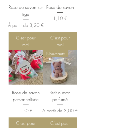
Rose de savon sur
Rose de savon
tige
Prix
1,10 €
Prix promotionnel
À partir de
3,20 €
C'est pour
C'est pour
moi
moi
Nouveauté
Rose de savon
Petit ourson
personnalisée
parfumé
Prix
Prix promotionnel
1,50 €
À partir de
3,00 €
C'est pour
C'est pour