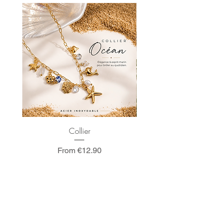
Collier
Sale Price
From
€12.90