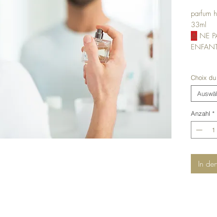
parfum h
33ml
⚠
NE PA
ENFANT
Choix du
Auswä
Anzahl
*
In de