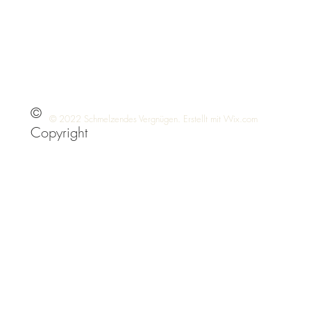
©
© 2022 Schmelzendes Vergnügen. Erstellt mit
Wix.com
Copyright