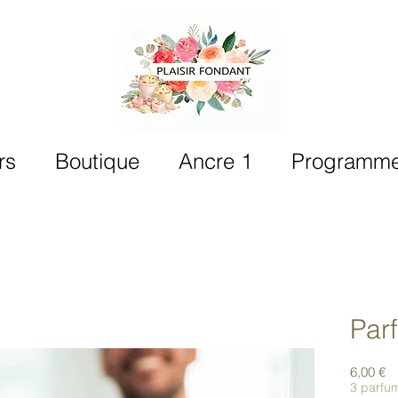
rs
Boutique
Ancre 1
Programme 
Par
Pr
6,00 €
3 parfu