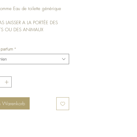
omme Eau de toilette générique
S LAISSER A LA PORTÉE DES
S OU DES ANIMAUX
 parfum
*
hlen
n Warenkorb