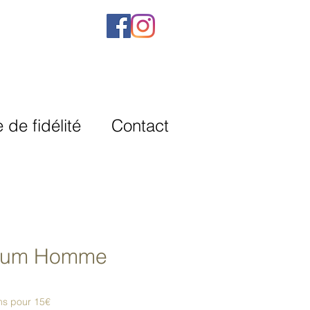
de fidélité
Contact
fum Homme
eis
ms pour 15€