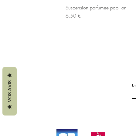
Aperçu rapide
Suspension parfumée papillon
Prix
6,50 €
VOS AVIS
E-