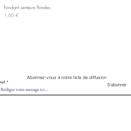
Aperçu rapide
Fondant senteurs florales
Prix
1,60 €
Abonnez-vous à notre liste de diffusion
mail
S'abonner