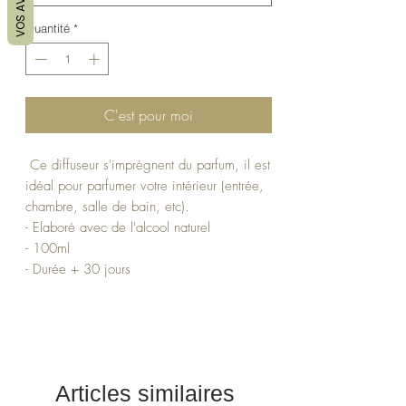
VOS AVIS
Quantité
*
C'est pour moi
Ce diffuseur s'imprègnent du parfum, il est
idéal pour parfumer votre intérieur (entrée,
chambre, salle de bain, etc).
- Elaboré avec de l'alcool naturel
- 100ml
- Durée + 30 jours
- Parfum de qualité supérieur
- Contient des batonnets en bambou
diffuseur à bâtonnets
Articles similaires