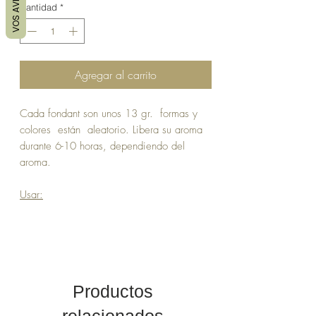
VOS AVIS
Cantidad
*
Agregar al carrito
Cada fondant son unos 13 gr. formas y
colores están aleatorio. Libera su aroma
durante 6-10 horas, dependiendo del
aroma.
Usar:
depositar el fondant en la taza de tu
quemador de perfume y deja que se
derrita. Liberará su aroma en minutos.
El mismo fondant se puede utilizar varias
veces.
Productos
En cera vegetal, tintes naturales (micas), y
relacionados