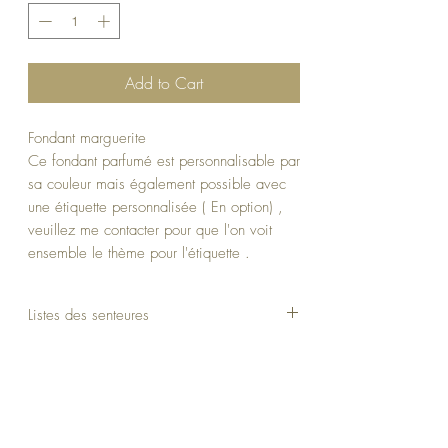
Add to Cart
Fondant marguerite
Ce fondant parfumé est personnalisable par
sa couleur mais également possible avec
une étiquette personnalisée ( En option) ,
veuillez me contacter pour que l'on voit
ensemble le thème pour l'étiquette .
Poids : 20g
Listes des senteures
Cassez la marguerite en 2 et faite la
fondre dans votre bruleur ou a laisser en
cliqué
ici
décoration.
A offrir pour toutes occasions: Mariage,
Fête des mères, anniversaire etc...