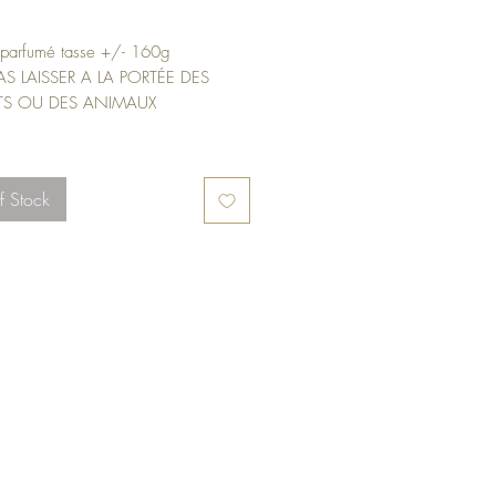
rice
 parfumé tasse +/- 160g
S LAISSER A LA PORTÉE DES
S OU DES ANIMAUX
f Stock