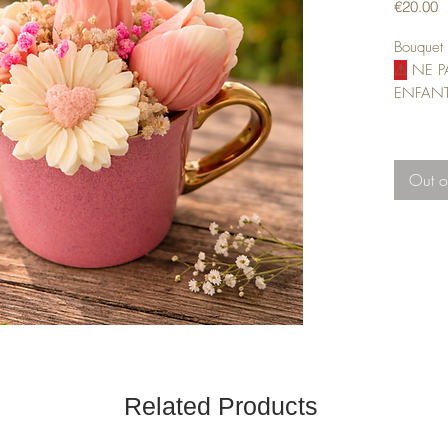
P
€20.00
Bouquet
⚠
NE PA
ENFANT
Out o
Related Products