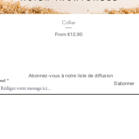
Quick View
Collier
Sale Price
From
€12.90
Abonnez-vous à notre liste de diffusion
mail
S'abonner