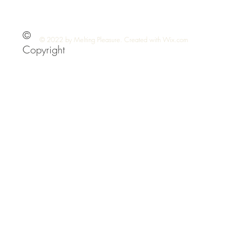
©
© 2022 by Melting Pleasure. Created with
Wix.com
Copyright