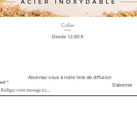
Vista rápida
Collier
Precio de oferta
Desde
12,90 €
Abonnez-vous à notre liste de diffusion
mail
S'abonner