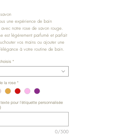
ecio
 savon
ous une expérience de bain
 avec notre rose de savon rouge.
se est légérement parfumé et parfait
uchouter vos mains ou ajouter une
'élégance à votre routine de bain.
conserver également en décoration
hoisis
*
e intérieur.
d'utilisation:
Placez une feuille de
e la rose
*
ns vos mains avant d'ajouter de
aites mousser, elle se transforme
 mousse agréable et laisse vos
texte pour l'étiquette personnalisée
uces et délicatement parfmées.
)
0/500