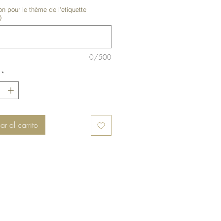
on pour le thème de l'etiquette
)
0/500
*
r al carrito