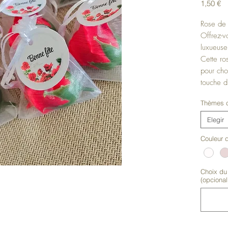
Pr
1,50 €
Rose de
Offrez-v
luxueuse
Cette ro
pour cho
touche d
Peut se 
Thèmes c
pour votr
Elegir
Conseils 
Couleur d
savon da
l'eau. F
alors en
Choix du 
mains do
(opcional